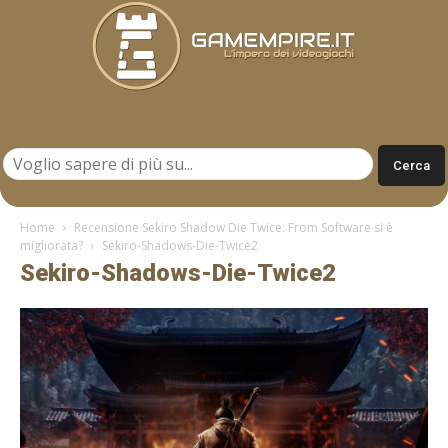
Gamempire.it
Home
Recensione Sekiro Shadow Die Twice: From Software si è
migliorata?
Sekiro-Shadows-Die-Twice2
Sekiro-Shadows-Die-Twice2