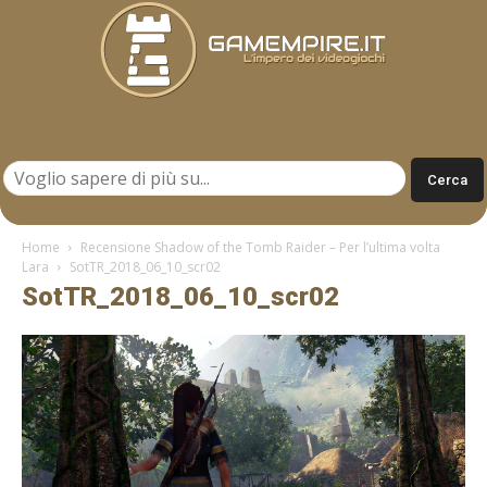
Gamempire.it
Home
Recensione Shadow of the Tomb Raider – Per l’ultima volta
Lara
SotTR_2018_06_10_scr02
SotTR_2018_06_10_scr02