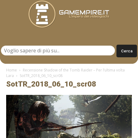
Gamempire.it
Home
Recensione Shadow of the Tomb Raider – Per l’ultima volta
Lara
SotTR_2018_06_10_scr08
SotTR_2018_06_10_scr08