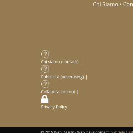
Chi Siamo • Con
Chi siamo (contatti)
|
Pubblicità (advertising)
|
Collabora con noi
|
Privacy Policy
© 2019 Web Design / Web Development:
Gabriele Cas