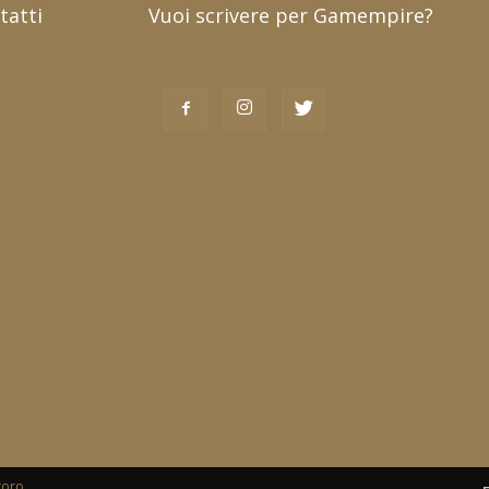
tatti
Vuoi scrivere per Gamempire?
toro