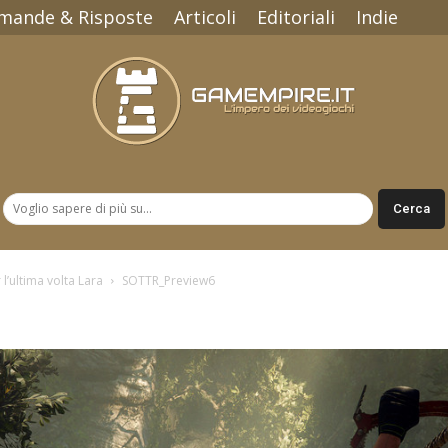
mande & Risposte
Articoli
Editoriali
Indie
Gamempire.it
’ultima volta Lara
SOTTR_Preview6