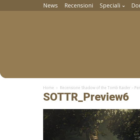
News
Recensioni
Speciali
Do
Home
Recensione Shadow of the Tomb Raider – Per l
SOTTR_Preview6