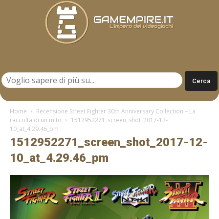
Gamempire.it
Home
Recensione Street Fighter 30th Anniversary Collection – La
raccolta di un mito
1512952271_screen_shot_2017-12-
10_at_4.29.46_pm
1512952271_screen_shot_2017-12-
10_at_4.29.46_pm