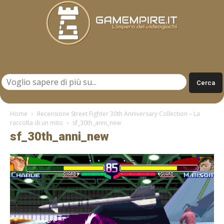
Gamempire.it
Home
Recensione Street Fighter 30th Anniversary Collection – La
raccolta di un mito
sf_30th_anni_new
sf_30th_anni_new