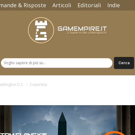
mande & Risposte
Articoli
Editoriali
Indie
Gamempire.it
ashington D.C.
Copertina