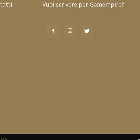
tatti
Vuoi scrivere per Gamempire?
toro