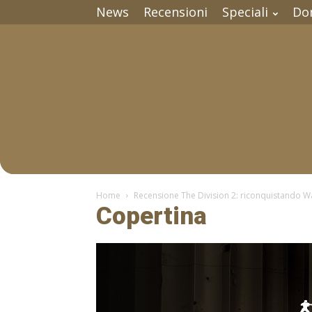
News
Recensioni
Speciali
Do
Home
Recensione The Division 2: riconquistando W
Copertina