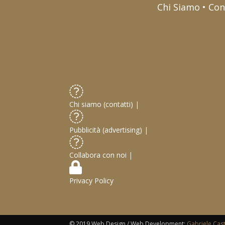
Chi Siamo • Con
Chi siamo (contatti)
|
Pubblicità (advertising)
|
Collabora con noi
|
Privacy Policy
© 2019 Web Design / Web Development:
Gabriele Cas