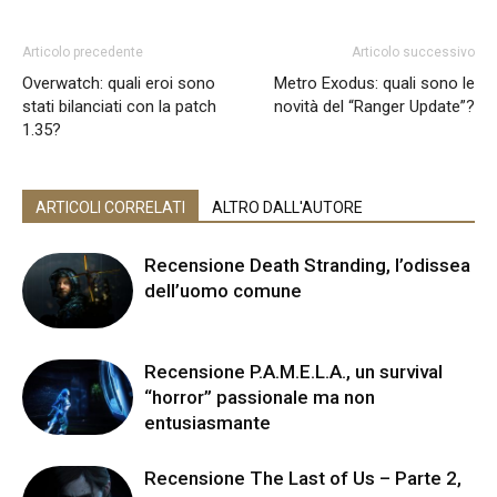
Articolo precedente
Articolo successivo
Overwatch: quali eroi sono
Metro Exodus: quali sono le
stati bilanciati con la patch
novità del “Ranger Update”?
1.35?
ARTICOLI CORRELATI
ALTRO DALL'AUTORE
Recensione Death Stranding, l’odissea
dell’uomo comune
Recensione P.A.M.E.L.A., un survival
“horror” passionale ma non
entusiasmante
Recensione The Last of Us – Parte 2,