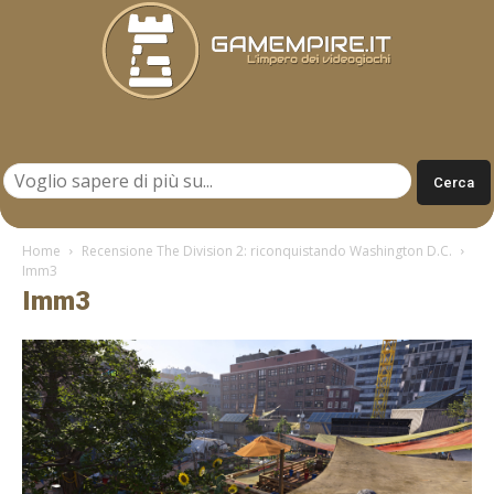
Gamempire.it
Home
Recensione The Division 2: riconquistando Washington D.C.
Imm3
Imm3