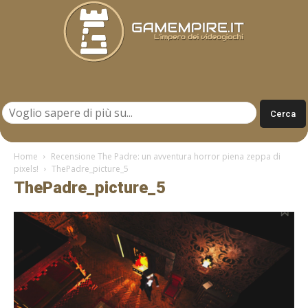
Gamempire.it
Home
Recensione The Padre: un avventura horror piena zeppa di
pixels!
ThePadre_picture_5
ThePadre_picture_5