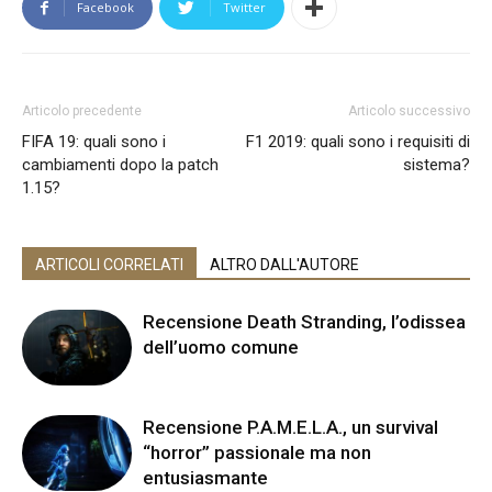
Facebook
Twitter
Articolo precedente
Articolo successivo
FIFA 19: quali sono i
F1 2019: quali sono i requisiti di
cambiamenti dopo la patch
sistema?
1.15?
ARTICOLI CORRELATI
ALTRO DALL'AUTORE
Recensione Death Stranding, l’odissea
dell’uomo comune
Recensione P.A.M.E.L.A., un survival
“horror” passionale ma non
entusiasmante