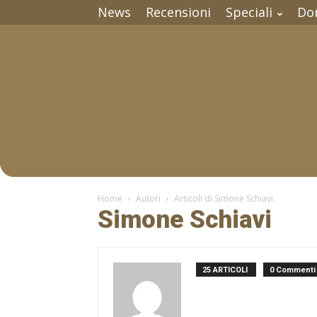
News
Recensioni
Speciali
Do
Home
Autori
Articoli di Simone Schiavi
Simone Schiavi
25 ARTICOLI
0 Commenti