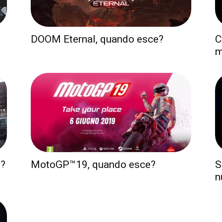
DOOM Eternal, quando esce?
C
m
e?
MotoGP™19, quando esce?
S
n