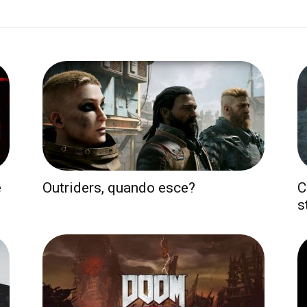
e
Outriders, quando esce?
C
s