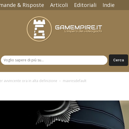
mande & Risposte
Articoli
Editoriali
Indie
Gamempire.it
 avvincente ora in alta definizione
maxresdefault