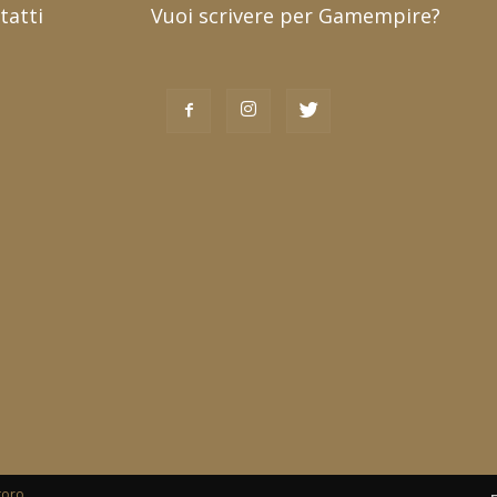
tatti
Vuoi scrivere per Gamempire?
toro