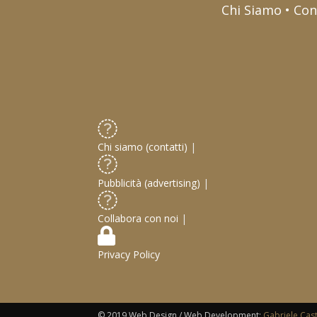
Chi Siamo • Con
Chi siamo (contatti)
|
Pubblicità (advertising)
|
Collabora con noi
|
Privacy Policy
© 2019 Web Design / Web Development:
Gabriele Cas