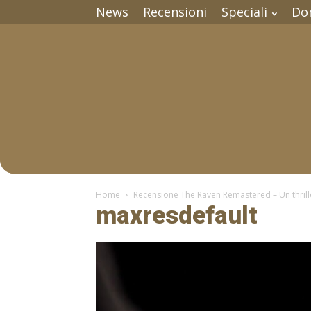
News
Recensioni
Speciali
Do
Home
Recensione The Raven Remastered – Un thriller
maxresdefault