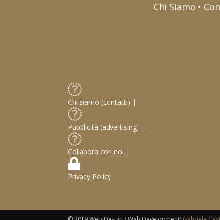
Chi Siamo • Con
Chi siamo (contatti)
|
Pubblicità (advertising)
|
Collabora con noi
|
Privacy Policy
© 2019 Web Design / Web Development:
Gabriele Cas