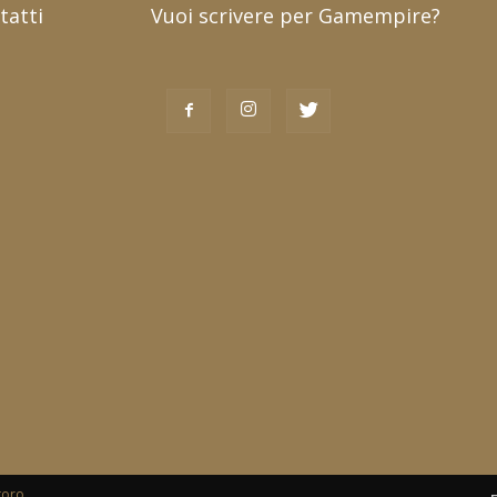
tatti
Vuoi scrivere per Gamempire?
toro