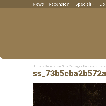
News
Recensioni
Speciali
Do
Home
Recensione Time Carnage – Un frenetico sparat
ss_73b5cba2b572a