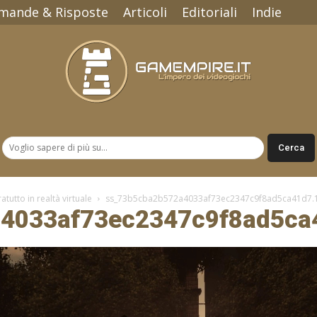
mande & Risposte
Articoli
Editoriali
Indie
Gamempire.it
utto in realtà virtuale
ss_73b5cba2b572a4033af73ec2347c9f8ad5ca41d7.
4033af73ec2347c9f8ad5ca