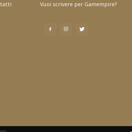
tatti
Vuoi scrivere per Gamempire?
toro