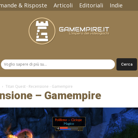
mande & Risposte
Articoli
Editoriali
Indie
Gamempire.it
Titan Quest - Recensione - Gamempire
ensione – Gamempire