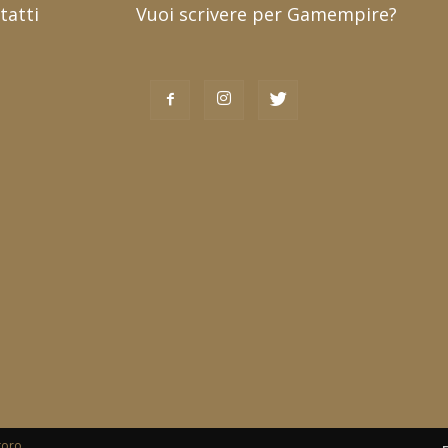
tatti
Vuoi scrivere per Gamempire?
toro