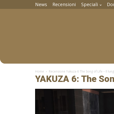
News
Recensioni
Speciali
Do
Home
Recensione Yakuza 6 The Song of Life – Il lu
YAKUZA 6: The Son