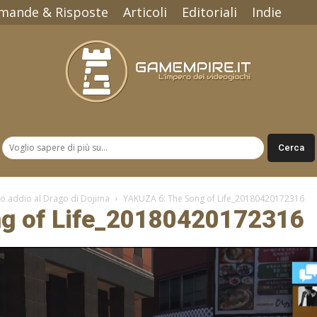
mande & Risposte
Articoli
Editoriali
Indie
Gamempire.it
ngo addio al Drago di Dojima
YAKUZA 6: The Song of Life_20180420172316
g of Life_20180420172316