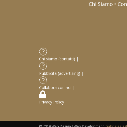
Chi Siamo • Con
Chi siamo (contatti)
|
Pubblicità (advertising)
|
Collabora con noi
|
Privacy Policy
© 2019 Web Design / Web Development:
Gabriele Cas