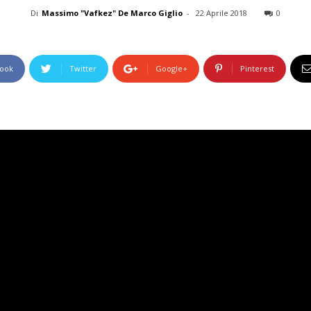
Di
Massimo "Vafkez" De Marco Giglio
-
22 Aprile 2018
0
ook
Twitter
Google+
Pinterest