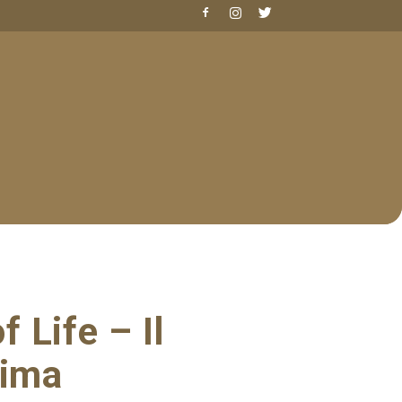
 Life – Il
jima