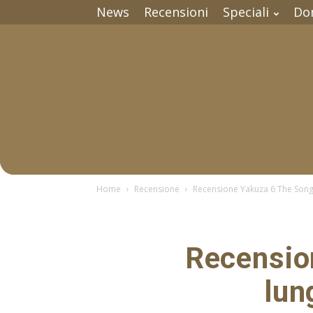
News
Recensioni
Speciali
Do
Home
Recensione
Recensione Yakuza 6 The Song of
Recension
lun