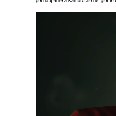
poi riapparire a Kamurocho nel giorno d