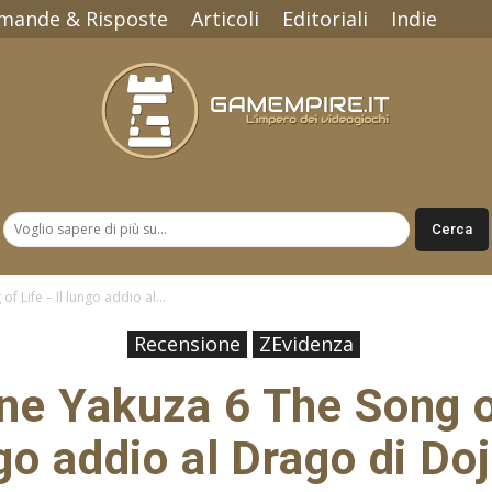
mande & Risposte
Articoli
Editoriali
Indie
Gamempire.it
 Life – Il lungo addio al...
Recensione
ZEvidenza
e Yakuza 6 The Song of
go addio al Drago di Do