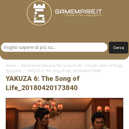
Gamempire.it
Home
Recensione Yakuza 6 The Song of Life – Il lungo addio al Drago
di Dojima
YAKUZA 6: The Song of Life_20180420173840
YAKUZA 6: The Song of
Life_20180420173840