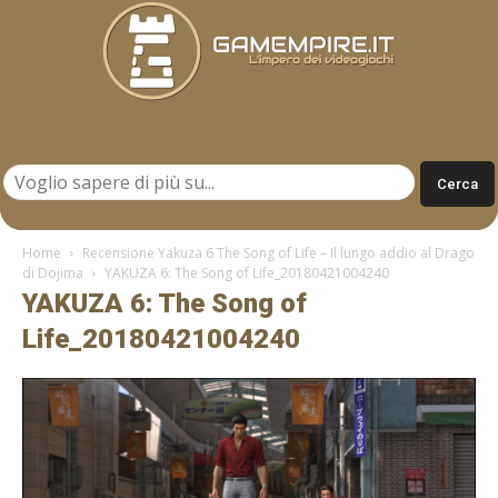
Gamempire.it
Home
Recensione Yakuza 6 The Song of Life – Il lungo addio al Drago
di Dojima
YAKUZA 6: The Song of Life_20180421004240
YAKUZA 6: The Song of
Life_20180421004240