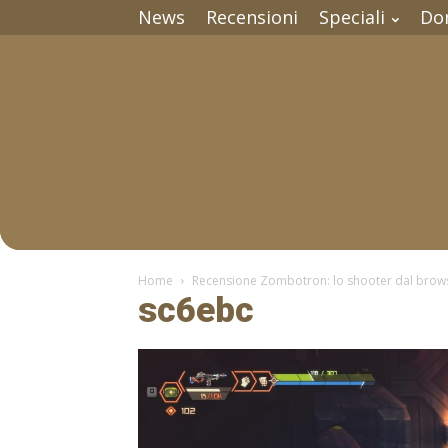
News
Recensioni
Speciali
Do
Home
Recensione Zombotron: lo shooter dal bro
sc6ebc