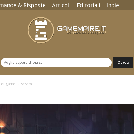
mande & Risposte
Articoli
Editoriali
Indie
Gamempire.it
wser game
sc6ebc