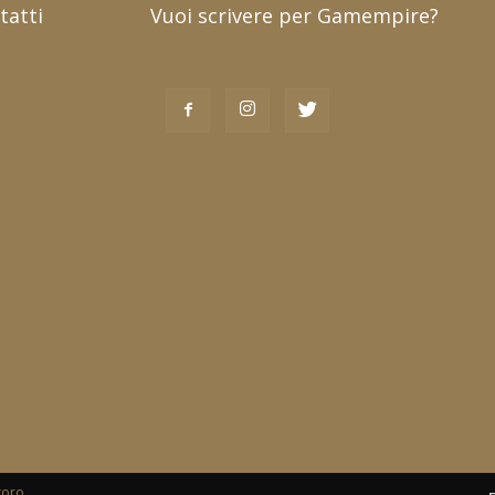
tatti
Vuoi scrivere per Gamempire?
toro