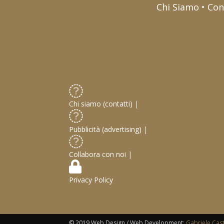
Chi Siamo • Con
Chi siamo (contatti)
|
Pubblicità (advertising)
|
Collabora con noi
|
Privacy Policy
© 2019 Web Design / Web Development:
Gabriele Cas