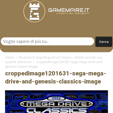
Gamempire.it
Home
Recensione Sega Mega Drive Classics – Solida raccolta con
qualche defezione
croppedimage1201631-sega-mega-drive-and-
genesis-classics-image
croppedimage1201631-sega-mega-
drive-and-genesis-classics-image