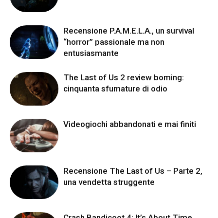
Recensione P.A.M.E.L.A., un survival
“horror” passionale ma non
entusiasmante
The Last of Us 2 review boming:
cinquanta sfumature di odio
Videogiochi abbandonati e mai finiti
Recensione The Last of Us – Parte 2,
una vendetta struggente
Crash Bandicoot 4: It’s About Time,