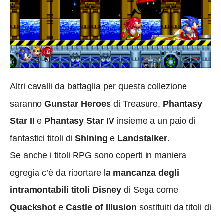
Altri cavalli da battaglia per questa collezione
saranno
Gunstar Heroes
di Treasure,
Phantasy
Star II
e
Phantasy Star IV
insieme a un paio di
fantastici titoli di
Shining
e
Landstalker
.
Se anche i titoli RPG sono coperti in maniera
egregia c’è da riportare l
a mancanza degli
intramontabili titoli Disney
di Sega come
Quackshot
e
Castle of Illusion
sostituiti da titoli di