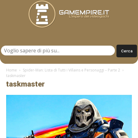
Gamempire.it
Home
Spider-Man: Lista di Tutti i Villains e Personaggi – Parte 2
taskmaster
taskmaster