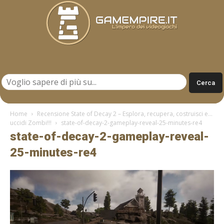
Gamempire.it
Home
Recensione State of Decay 2 – Esplora, recupera, costruisci e…
uccidi Zombi!!!
state-of-decay-2-gameplay-reveal-25-minutes-re4
state-of-decay-2-gameplay-reveal-
25-minutes-re4