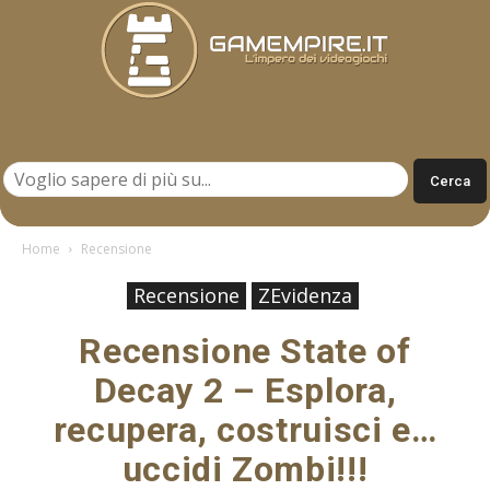
Gamempire.it
Home
Recensione
Recensione
ZEvidenza
Recensione State of
Decay 2 – Esplora,
recupera, costruisci e…
uccidi Zombi!!!