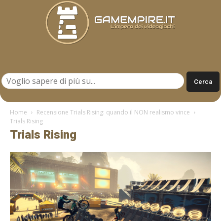
Gamempire.it
Home
Recensione Trials Rising: quando il NON realismo vince
Trials Rising
Trials Rising