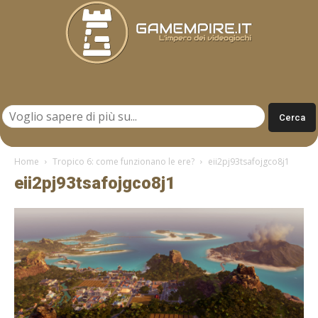
Gamempire.it
Home
Tropico 6: come funzionano le ere?
eii2pj93tsafojgco8j1
eii2pj93tsafojgco8j1