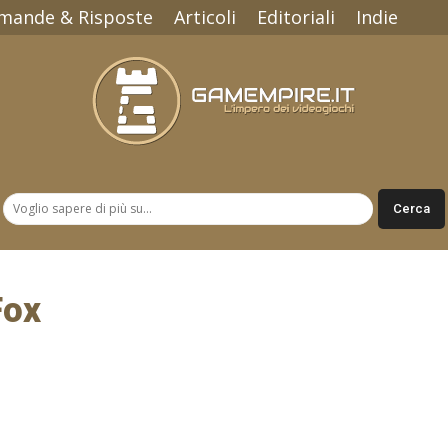
mande & Risposte
Articoli
Editoriali
Indie
Gamempire.it
Fox