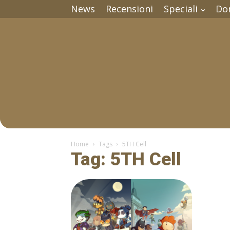
News
Recensioni
Speciali
Do
Home
Tags
5TH Cell
Tag: 5TH Cell