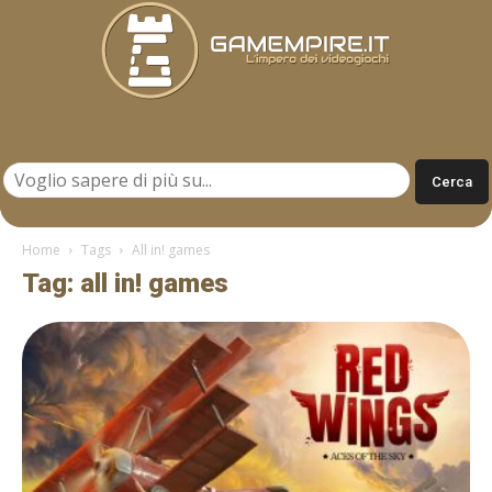
Gamempire.it
Home
Tags
All in! games
Tag: all in! games