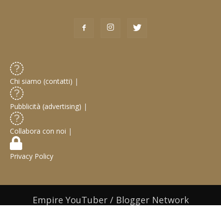
Chi siamo (contatti)
|
Pubblicità (advertising)
|
Collabora con noi
|
Privacy Policy
Empire YouTuber / Blogger Network
© 2019 Web Design / Web Development:
Gabriele Castoro