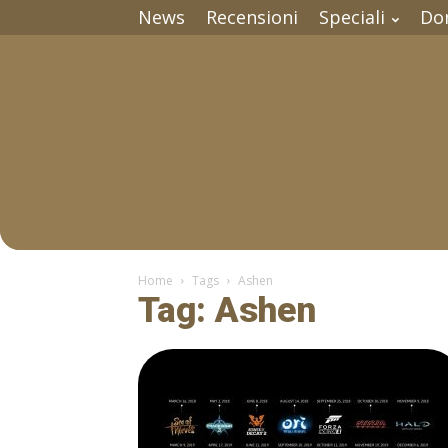
News
Recensioni
Speciali
Do
Home
Tags
Ashen
Tag: Ashen