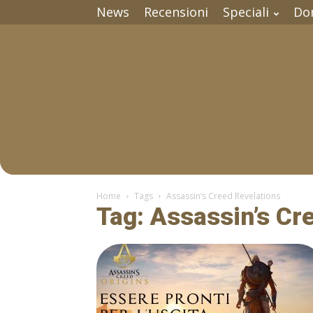
News
Recensioni
Speciali
Do
Home
Tags
Assassin’s Creed Revelations
Tag: Assassin’s Cr