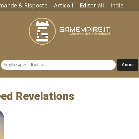
mande & Risposte
Articoli
Editoriali
Indie
Gamempire.it
eed Revelations