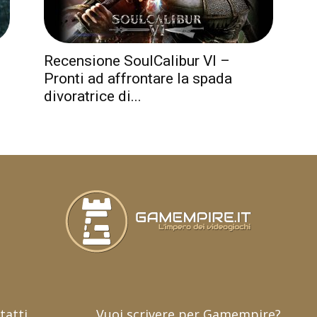
-
Recensione SoulCalibur VI –
Pronti ad affrontare la spada
divoratrice di...
tatti
Vuoi scrivere per Gamempire?