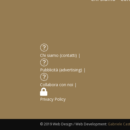
Chi siamo (contatti)
|
Pubblicità (advertising)
|
Collabora con noi
|
Privacy Policy
© 2019 Web Design / Web Development:
Gabriele Cas