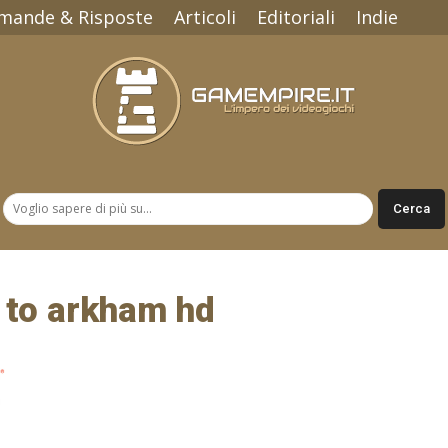
mande & Risposte
Articoli
Editoriali
Indie
Gamempire.it
 to arkham hd