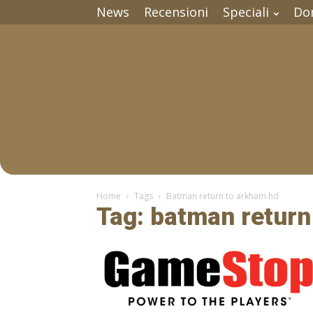
News
Recensioni
Speciali
Do
Home
Tags
Batman return to arkham hd
Tag: batman return