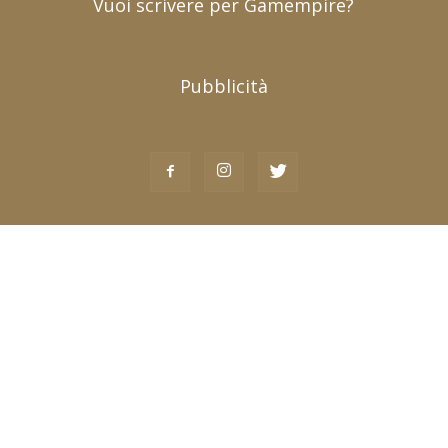
Vuoi scrivere per Gamempire?
Pubblicità
Chi siamo (contatti)
|
Pubblicità (advertising)
|
Collabora con noi
|
Privacy Policy