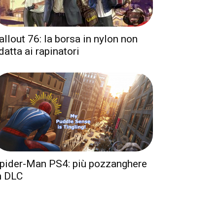
allout 76: la borsa in nylon non
datta ai rapinatori
pider-Man PS4: più pozzanghere
n DLC