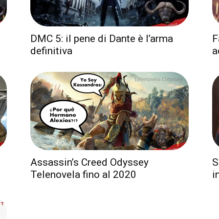
DMC 5: il pene di Dante è l’arma
F
definitiva
a
Assassin’s Creed Odyssey
S
Telenovela fino al 2020
i