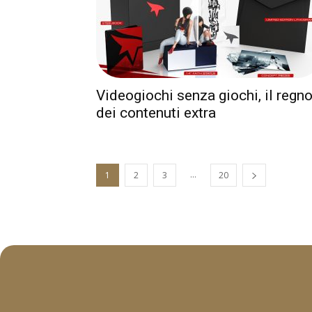
Videogiochi senza giochi, il regn
dei contenuti extra
...
1
2
3
20