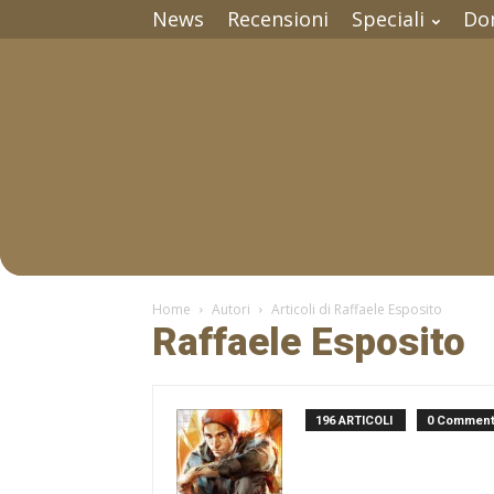
News
Recensioni
Speciali
Do
Home
Autori
Articoli di Raffaele Esposito
Raffaele Esposito
196 ARTICOLI
0 Comment