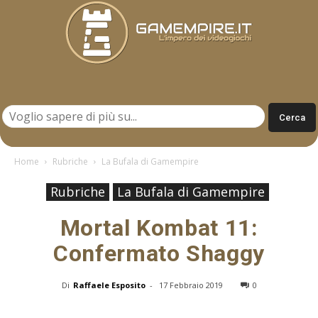
Gamempire.it
Home
Rubriche
La Bufala di Gamempire
Rubriche
La Bufala di Gamempire
Mortal Kombat 11:
Confermato Shaggy
Di
Raffaele Esposito
-
17 Febbraio 2019
0