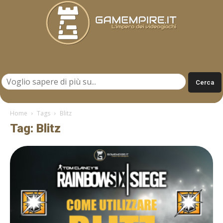
Gamempire.it
Home
Tags
Blitz
Tag: Blitz