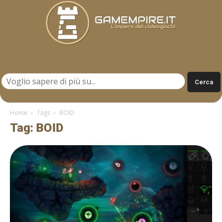
Gamempire.it
Home
Tags
BOID
Tag: BOID