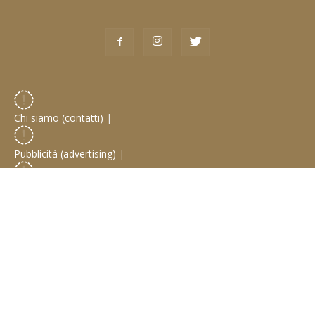
Chi siamo (contatti)
|
Pubblicità (advertising)
|
Collabora con noi
|
Privacy Policy
Empire YouTuber / Blogger Network