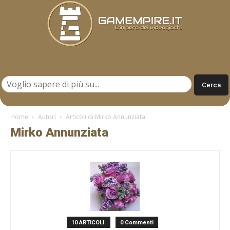
Gamempire.it
Home
Autori
Articoli di Mirko Annunziata
Mirko Annunziata
10 ARTICOLI
0 Commenti