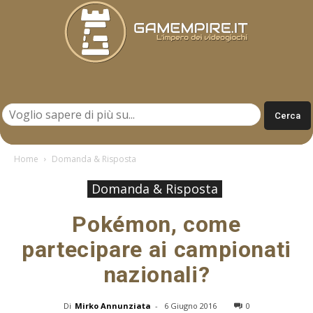
Gamempire.it
Home
Domanda & Risposta
Domanda & Risposta
Pokémon, come
partecipare ai campionati
nazionali?
Di
Mirko Annunziata
-
6 Giugno 2016
0