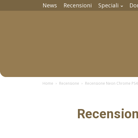
News
Recensioni
Speciali
Do
Home
Recensione
Recensione Neon Chrome PS4 – 
Recension