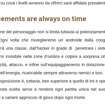
 su cosa i livelli avranno da offrirci sarà affidata preval
rcements are always on time
e del personaggio non si limita tuttavia ai potenziamenti pr
Ogni volta che risveglieremo un androide dalla crioge
vrà una classe, dall’hacker in grado di penetrare i sis
si invisibile nelle zone d’ombra e colpire a sorpresa ot
ità, attacco, e infine sull’equipaggiamento in dotazione:
ell’energia, ricaricabile sempre attraverso nemici e box.
isposizione è, tuttavia, ben superiore a quello di tre e sp
sta scelta serve a rendere ogni partita unica nel su
ti a variare approccio di gioco dopo ogni morte.