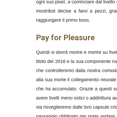
ogni suo pixel, a cominciare dal livello 
mostribot decise a farvi a pezzi, gr
raggiungere il primo boss.
Pay for Pleasure
Quindi si dovrà morire e morire su li
titolo del 2016 e la sua componente rog
che controlleremo dalla nostra comoda
alla sua morte il collegamento neurale
che ha accumulato. Grazie a questi sold
avere livelli meno ostici o addirittura 
via risveglieremo dalle loro capsule cr
passaggio obbligato per poter andare av