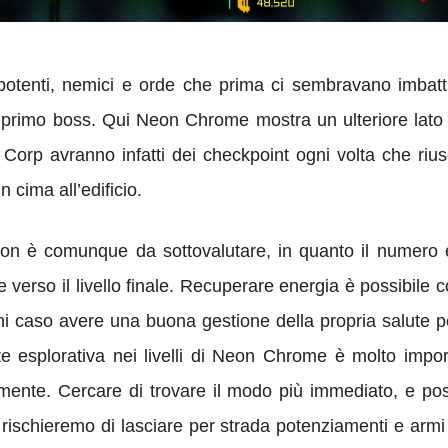
tenti, nemici e orde che prima ci sembravano imbattibil
 primo boss. Qui Neon Chrome mostra un ulteriore lato co
on Corp avranno infatti dei checkpoint ogni volta che ri
 cima all’edificio.
non è comunque da sottovalutare, in quanto il numero 
verso il livello finale. Recuperare energia è possibile c
gni caso avere una buona gestione della propria salute p
te esplorativa nei livelli di Neon Chrome è molto imp
mente. Cercare di trovare il modo più immediato, e poss
 rischieremo di lasciare per strada potenziamenti e arm