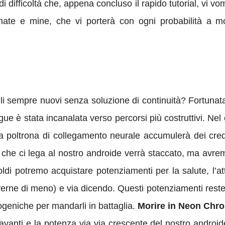
di difficoltà che, appena concluso il rapido tutorial, vi vo
anate e mine, che vi porterà con ogni probabilità a 
velli sempre nuovi senza soluzione di continuità? Fort
ue è stata incanalata verso percorsi più costruttivi. Nel
 poltrona di collegamento neurale accumulerà dei credit
 che ci lega al nostro androide verrà staccato, ma avremo
i potremo acquistare potenziamenti per la salute, l’atta
averne di meno) e via dicendo. Questi potenziamenti restera
iogeniche per mandarli in battaglia.
Morire in Neon Chro
anti e la potenza via via crescente del nostro androide sa