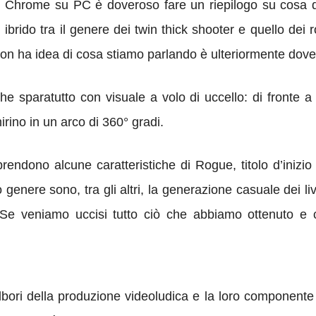
n Chrome su PC è doveroso fare un riepilogo su cosa qu
brido tra il genere dei twin thick shooter e quello dei r
on ha idea di cosa stiamo parlando è ulteriormente dove
e sparatutto con visuale a volo di uccello: di fronte a m
rino in un arco di 360° gradi.
prendono alcune caratteristiche di Rogue, titolo d’iniz
genere sono, tra gli altri, la generazione casuale dei liv
Se veniamo uccisi tutto ciò che abbiamo ottenuto e c
albori della produzione videoludica e la loro componen