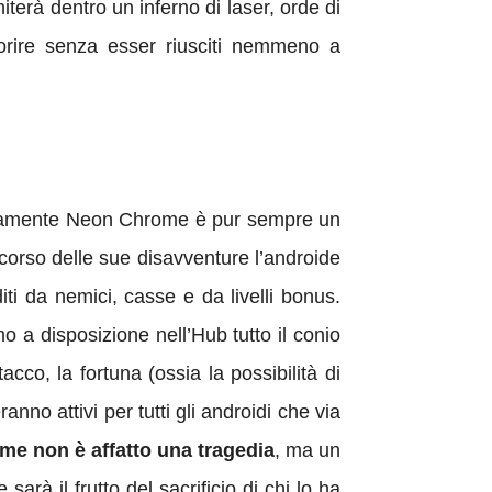
miterà dentro un inferno di laser, orde di
morire senza esser riusciti nemmeno a
unatamente Neon Chrome è pur sempre un
 corso delle sue disavventure l’androide
i da nemici, casse e da livelli bonus.
 a disposizione nell’Hub tutto il conio
cco, la fortuna (ossia la possibilità di
nno attivi per tutti gli androidi che via
me non è affatto una tragedia
, ma un
rà il frutto del sacrificio di chi lo ha