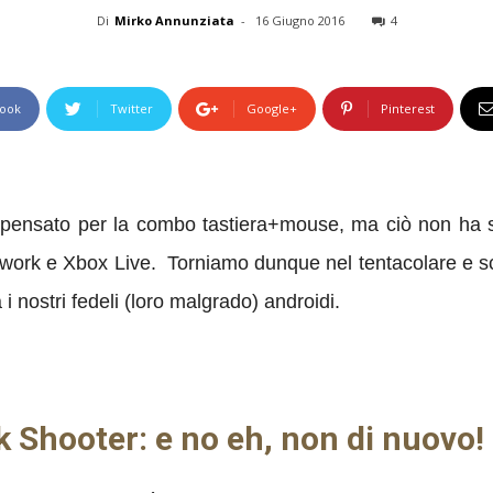
Di
Mirko Annunziata
-
16 Giugno 2016
4
ook
Twitter
Google+
Pinterest
ensato per la combo tastiera+mouse, ma ciò non ha scor
work e Xbox Live. Torniamo dunque nel tentacolare e sci
 nostri fedeli (loro malgrado) androidi.
 Shooter: e no eh, non di nuovo!