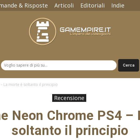
mande & Risposte
Articoli
Editoriali
Indie
Gamempire.it
La morte è soltanto il principio
Recensione
e Neon Chrome PS4 – 
soltanto il principio