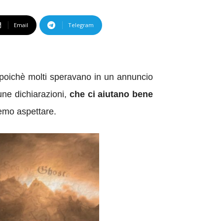
Email
Telegram
, poichè molti speravano in un annuncio
une dichiarazioni,
che ci aiutano bene
emo aspettare.