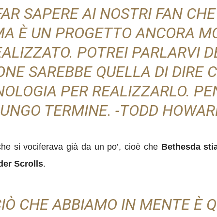
FAR SAPERE AI NOSTRI FAN CHE
MA È UN PROGETTO ANCORA M
ALIZZATO. POTREI PARLARVI D
NE SAREBBE QUELLA DI DIRE 
NOLOGIA PER REALIZZARLO.
PE
LUNGO TERMINE
. -TODD HOWAR
e si vociferava già da un po’, cioè che
Bethesda stia
der Scrolls
.
CIÒ CHE ABBIAMO IN MENTE È 