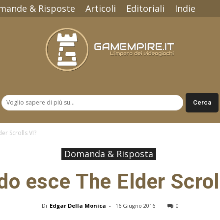
mande & Risposte
Articoli
Editoriali
Indie
Gamempire.it
r Scrolls VI?
Domanda & Risposta
o esce The Elder Scrol
Di
Edgar Della Monica
-
16 Giugno 2016
0