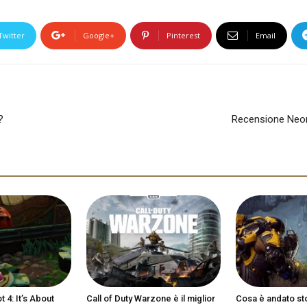
Twitter
Google+
Pinterest
Email
?
Recensione Neon
 4: It’s About
Call of Duty Warzone è il miglior
Cosa è andato st