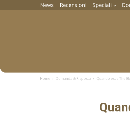
News
Recensioni
Speciali
Do
Home
Domanda & Risposta
Quando esce The Elde
Quand