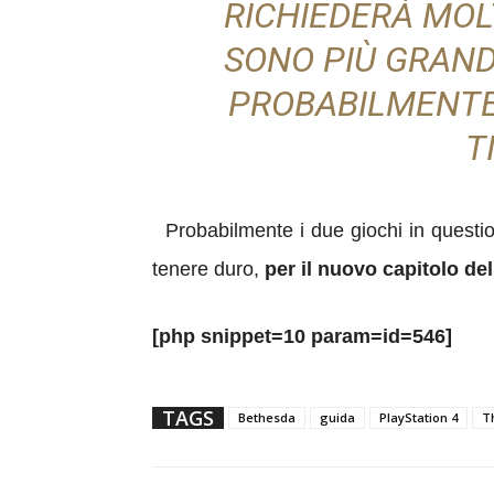
RICHIEDERÀ MOL
SONO PIÙ GRAND
PROBABILMENTE
T
P
robabilmente i due giochi in questio
tenere duro,
per il nuovo capitolo de
[php snippet=10 param=id=546]
TAGS
Bethesda
guida
PlayStation 4
Th