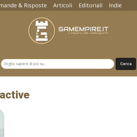
mande & Risposte
Articoli
Editoriali
Indie
Gamempire.it
active