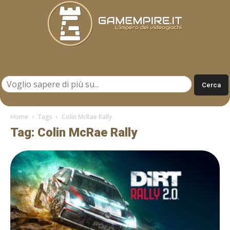
Gamempire.it
Home
Tags
Colin McRae Rally
Tag: Colin McRae Rally