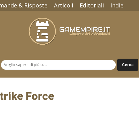
mande & Risposte
Articoli
Editoriali
Indie
Gamempire.it
rike Force