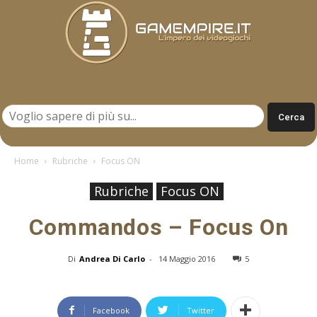
Gamempire.it
Home
Rubriche
Focus ON
Rubriche
Focus ON
Commandos – Focus On
Di
Andrea Di Carlo
-
14 Maggio 2016
5
Facebook
Twitter