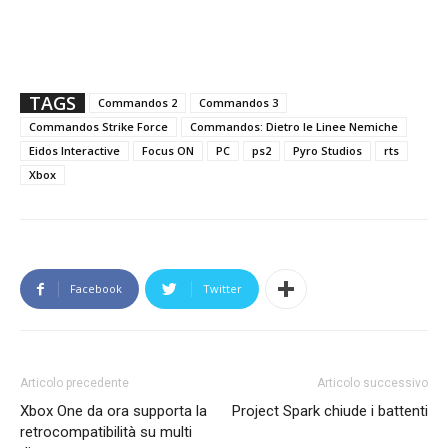
TAGS
Commandos 2
Commandos 3
Commandos Strike Force
Commandos: Dietro le Linee Nemiche
Eidos Interactive
Focus ON
PC
ps2
Pyro Studios
rts
Xbox
Facebook
Twitter
Articolo precedente
Articolo successivo
Xbox One da ora supporta la
Project Spark chiude i battenti
retrocompatibilità su multi