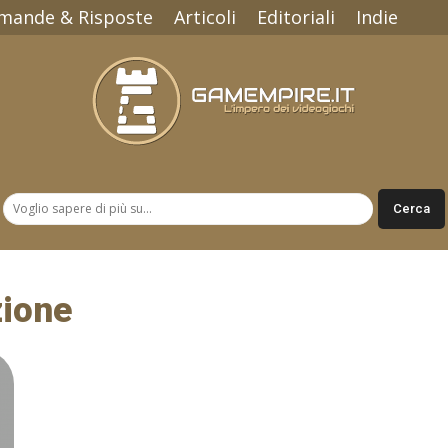
mande & Risposte
Articoli
Editoriali
Indie
Gamempire.it
zione