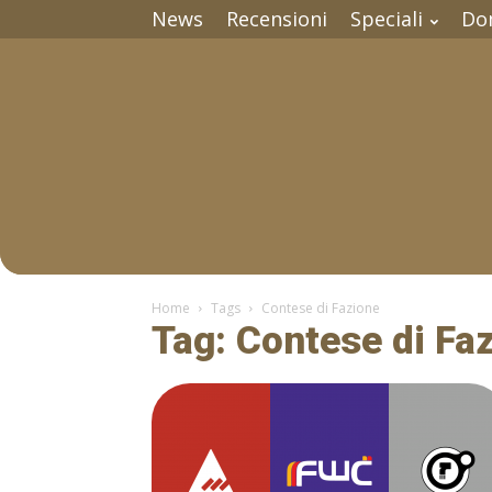
News
Recensioni
Speciali
Do
Home
Tags
Contese di Fazione
Tag: Contese di Fa