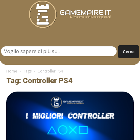
Gamempire.it
Home
Tags
Controller PS4
Tag: Controller PS4